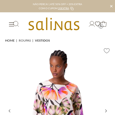
NÃO PERCA! | ATÉ 50% OFF + 20% EXTRA
✕
COM O CUPOM
20EXTRA
0
HOME
|
ROUPAS
|
VESTIDOS