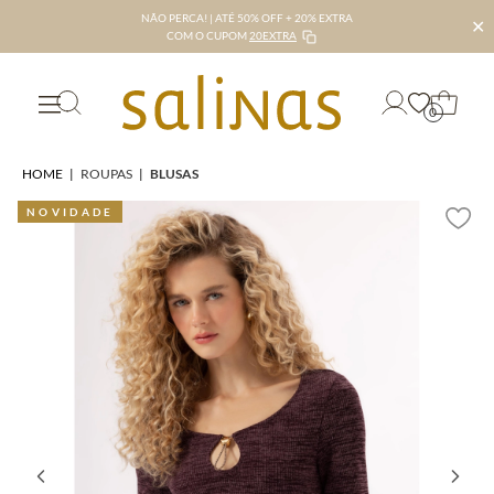
NÃO PERCA! | ATÉ 50% OFF + 20% EXTRA
✕
COM O CUPOM
20EXTRA
0
HOME
|
ROUPAS
|
BLUSAS
NOVIDADE