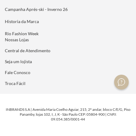
Campanha Aprés-ski - Inverno 26
Historia da Marca
Rio Fashion Week
Nossas Lojas
Central de Atendimento
Seja um lojista
Fale Conosco
Troca Fácil
INBRANDS S.A | Avenida Maria Coelho Aguiar, 215, 2º andar, bloco C/E/G, Piso
Panamby, lojas 102, I, J, K - São Paulo CEP: 05804-900 | CNPJ:
09.054.385/0001-44
DESENVOLVIDO POR
TECNOLOGIA