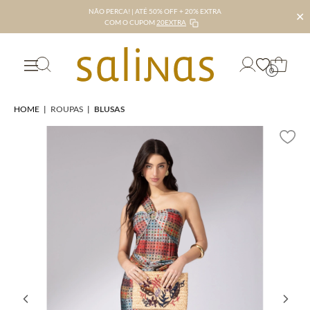
NÃO PERCA! | ATÉ 50% OFF + 20% EXTRA
✕
COM O CUPOM
20EXTRA
0
HOME
|
ROUPAS
|
BLUSAS