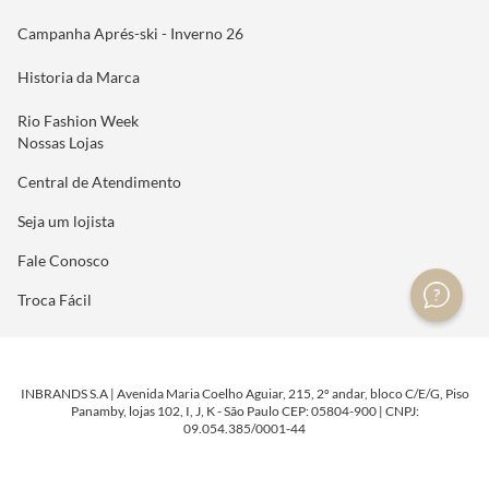
Campanha Aprés-ski - Inverno 26
Historia da Marca
Rio Fashion Week
Nossas Lojas
Central de Atendimento
Seja um lojista
Fale Conosco
Troca Fácil
INBRANDS S.A | Avenida Maria Coelho Aguiar, 215, 2º andar, bloco C/E/G, Piso
Panamby, lojas 102, I, J, K - São Paulo CEP: 05804-900 | CNPJ:
09.054.385/0001-44
DESENVOLVIDO POR
TECNOLOGIA