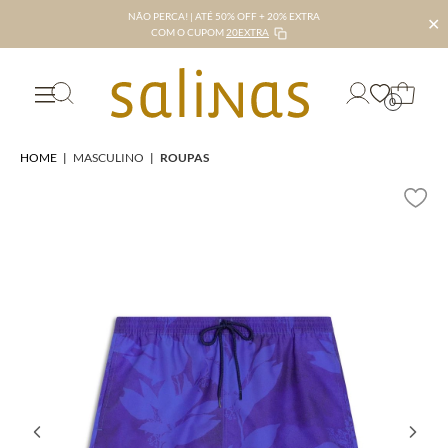
NÃO PERCA! | ATÉ 50% OFF + 20% EXTRA
✕
COM O CUPOM
20EXTRA
0
HOME
|
MASCULINO
|
ROUPAS