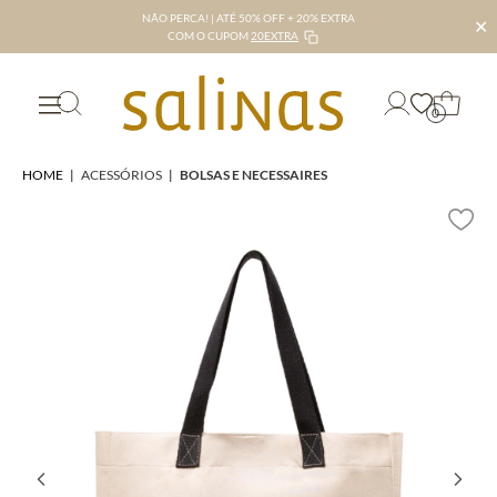
NÃO PERCA! | ATÉ 50% OFF + 20% EXTRA
✕
COM O CUPOM
20EXTRA
0
HOME
|
ACESSÓRIOS
|
BOLSAS E NECESSAIRES