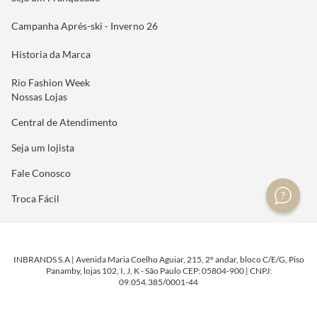
Campanha Aprés-ski - Inverno 26
Historia da Marca
Rio Fashion Week
Nossas Lojas
Central de Atendimento
Seja um lojista
Fale Conosco
Troca Fácil
INBRANDS S.A | Avenida Maria Coelho Aguiar, 215, 2º andar, bloco C/E/G, Piso
Panamby, lojas 102, I, J, K - São Paulo CEP: 05804-900 | CNPJ:
09.054.385/0001-44
DESENVOLVIDO POR
TECNOLOGIA