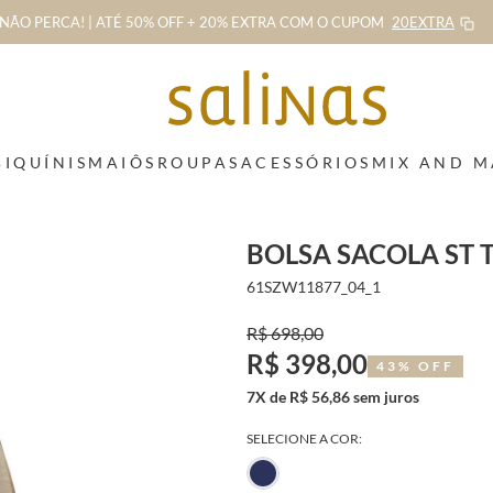
NÃO PERCA! | ATÉ 50% OFF + 20% EXTRA
COM O CUPOM
20EXTRA
BIQUÍNIS
MAIÔS
ROUPAS
ACESSÓRIOS
MIX AND 
BOLSA SACOLA ST 
61SZW11877_04_1
R$ 698,00
R$ 398,00
43% OFF
7X de R$ 56,86 sem juros
SELECIONE A COR: