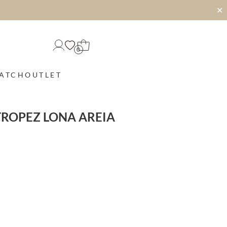
✕
0
MATCH
OUTLET
TROPEZ LONA AREIA