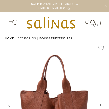
NÃO PERCA! | ATÉ 50% OFF + 20% EXTRA
✕
COM O CUPOM
20EXTRA
0
HOME
|
ACESSÓRIOS
|
BOLSAS E NECESSAIRES