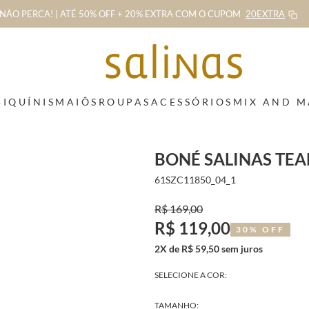
NÃO PERCA! | ATÉ 50% OFF + 20% EXTRA
COM O CUPOM
20EXTRA
BIQUÍNIS
MAIÔS
ROUPAS
ACESSÓRIOS
MIX AND 
BONÉ SALINAS TEA
61SZC11850_04_1
R$ 169,00
R$ 119,00
30% OFF
2X de R$ 59,50 sem juros
SELECIONE A COR:
TAMANHO: