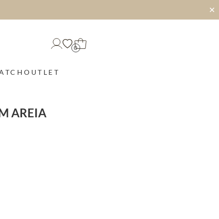
✕
0
MATCH
OUTLET
M AREIA