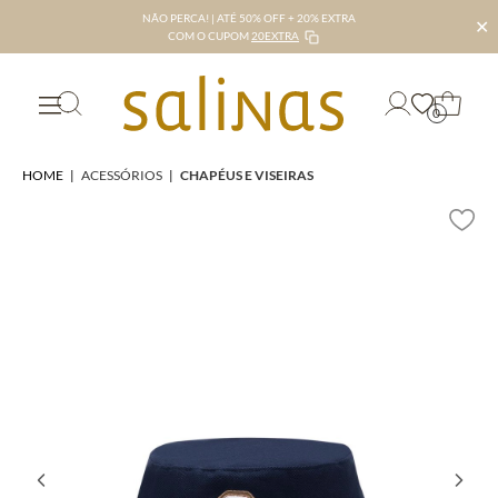
NÃO PERCA! | ATÉ 50% OFF + 20% EXTRA
✕
COM O CUPOM
20EXTRA
0
HOME
|
ACESSÓRIOS
|
CHAPÉUS E VISEIRAS