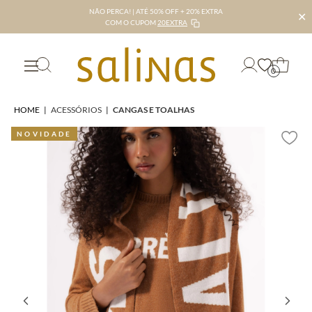
NÃO PERCA! | ATÉ 50% OFF + 20% EXTRA
✕
COM O CUPOM
20EXTRA
0
HOME
|
ACESSÓRIOS
|
CANGAS E TOALHAS
NOVIDADE