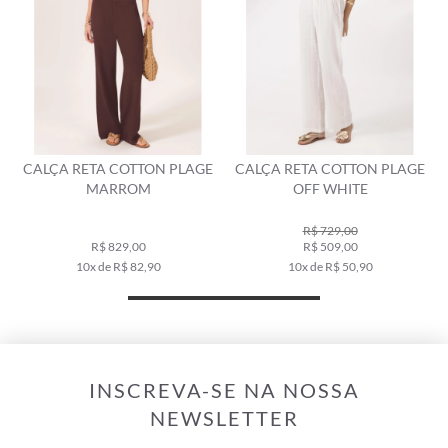
E
CALÇA RETA COTTON PLAGE
CALÇA RETA COTTON PLAGE
MARROM
OFF WHITE
R$ 729,00
R$ 829,00
R$ 509,00
10x de R$ 82,90
10x de R$ 50,90
INSCREVA-SE NA NOSSA
NEWSLETTER