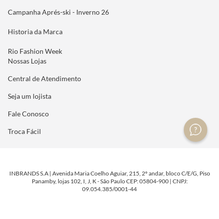
Campanha Aprés-ski - Inverno 26
Historia da Marca
Rio Fashion Week
Nossas Lojas
Central de Atendimento
Seja um lojista
Fale Conosco
Troca Fácil
INBRANDS S.A | Avenida Maria Coelho Aguiar, 215, 2º andar, bloco C/E/G, Piso
Panamby, lojas 102, I, J, K - São Paulo CEP: 05804-900 | CNPJ:
09.054.385/0001-44
DESENVOLVIDO POR
TECNOLOGIA