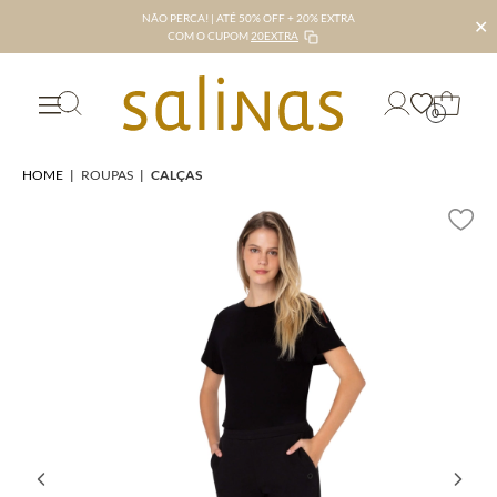
NÃO PERCA! | ATÉ 50% OFF + 20% EXTRA
✕
COM O CUPOM
20EXTRA
0
HOME
|
ROUPAS
|
CALÇAS