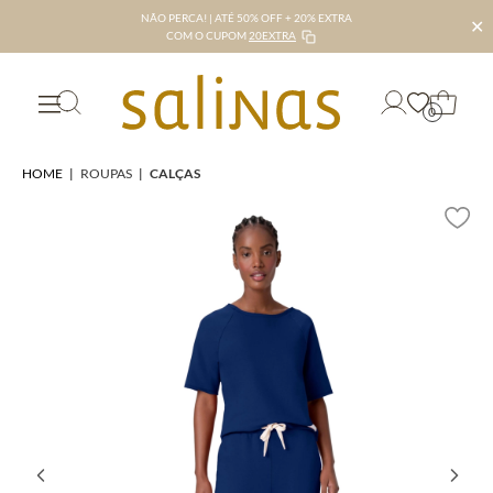
NÃO PERCA! | ATÉ 50% OFF + 20% EXTRA
✕
COM O CUPOM
20EXTRA
0
HOME
|
ROUPAS
|
CALÇAS