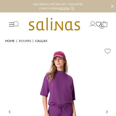
NÃO PERCA! | ATÉ 50% OFF + 20% EXTRA
✕
COM O CUPOM
20EXTRA
0
HOME
|
ROUPAS
|
CALÇAS