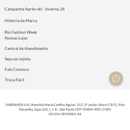
Campanha Aprés-ski - Inverno 26
Historia da Marca
Rio Fashion Week
Nossas Lojas
Central de Atendimento
Seja um lojista
Fale Conosco
Troca Fácil
INBRANDS S.A | Avenida Maria Coelho Aguiar, 215, 2º andar, bloco C/E/G, Piso
Panamby, lojas 102, I, J, K - São Paulo CEP: 05804-900 | CNPJ:
09.054.385/0001-44
DESENVOLVIDO POR
TECNOLOGIA