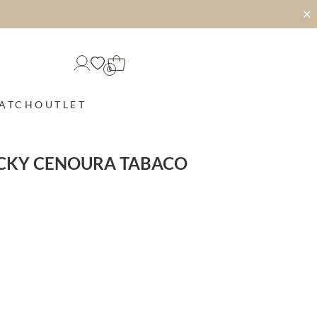
✕
0
MATCH
OUTLET
ICKY CENOURA TABACO