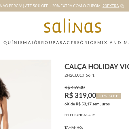
NÃO PERCA! | ATÉ 50% OFF + 20% EXTRA
COM O CUPOM
20EXTRA
BIQUÍNIS
MAIÔS
ROUPAS
ACESSÓRIOS
MIX AND 
CALÇA HOLIDAY V
2H2CL010_56_1
R$ 459,00
R$ 319,00
31% OFF
6X de R$ 53,17 sem juros
SELECIONE A COR:
TAMANHO: