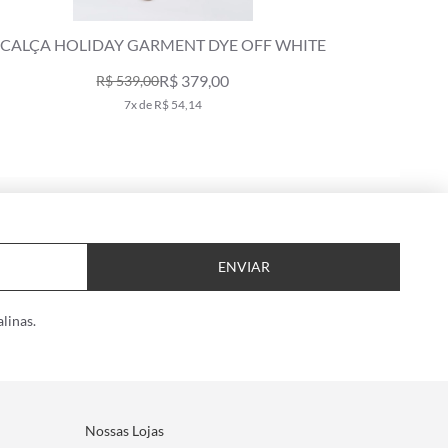
CALÇA HOLIDAY GARMENT DYE OFF WHITE
CAL
R$ 379,00
R$ 539,00
7x de R$ 54,14
ENVIAR
linas.
Nossas Lojas