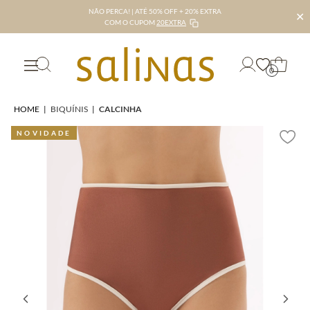
NÃO PERCA! | ATÉ 50% OFF + 20% EXTRA
✕
COM O CUPOM
20EXTRA
0
HOME
|
BIQUÍNIS
|
CALCINHA
NOVIDADE