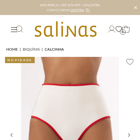
NÃO PERCA! | ATÉ 50% OFF + 20% EXTRA
✕
COM O CUPOM
20EXTRA
0
HOME
|
BIQUÍNIS
|
CALCINHA
NOVIDADE