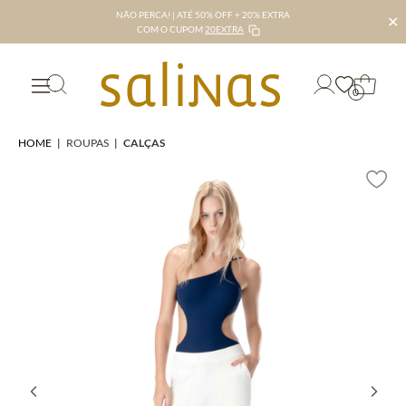
NÃO PERCA! | ATÉ 50% OFF + 20% EXTRA
✕
COM O CUPOM
20EXTRA
0
HOME
|
ROUPAS
|
CALÇAS