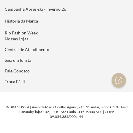
Campanha Aprés-ski - Inverno 26
Historia da Marca
Rio Fashion Week
Nossas Lojas
Central de Atendimento
Seja um lojista
Fale Conosco
Troca Fácil
INBRANDS S.A | Avenida Maria Coelho Aguiar, 215, 2º andar, bloco C/E/G, Piso
Panamby, lojas 102, I, J, K - São Paulo CEP: 05804-900 | CNPJ:
09.054.385/0001-44
DESENVOLVIDO POR
TECNOLOGIA