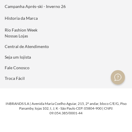
Campanha Aprés-ski - Inverno 26
Historia da Marca
Rio Fashion Week
Nossas Lojas
Central de Atendimento
Seja um lojista
Fale Conosco
Troca Fácil
INBRANDS S.A | Avenida Maria Coelho Aguiar, 215, 2º andar, bloco C/E/G, Piso
Panamby, lojas 102, I, J, K - São Paulo CEP: 05804-900 | CNPJ:
09.054.385/0001-44
DESENVOLVIDO POR
TECNOLOGIA