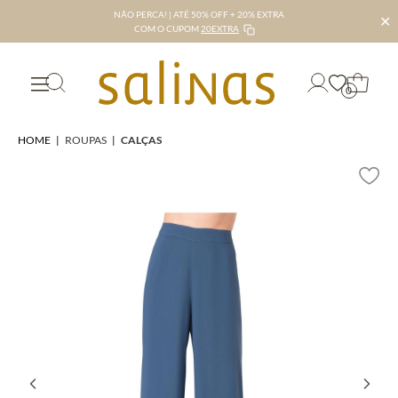
NÃO PERCA! | ATÉ 50% OFF + 20% EXTRA
✕
COM O CUPOM
20EXTRA
0
HOME
|
ROUPAS
|
CALÇAS