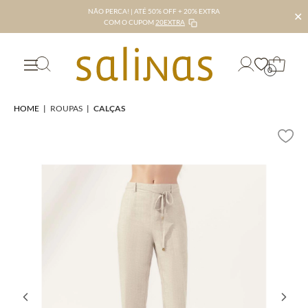
NÃO PERCA! | ATÉ 50% OFF + 20% EXTRA
✕
COM O CUPOM
20EXTRA
0
HOME
|
ROUPAS
|
CALÇAS