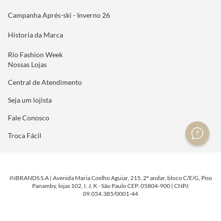
Campanha Aprés-ski - Inverno 26
Historia da Marca
Rio Fashion Week
Nossas Lojas
Central de Atendimento
Seja um lojista
Fale Conosco
Troca Fácil
INBRANDS S.A | Avenida Maria Coelho Aguiar, 215, 2º andar, bloco C/E/G, Piso
Panamby, lojas 102, I, J, K - São Paulo CEP: 05804-900 | CNPJ:
09.054.385/0001-44
DESENVOLVIDO POR
TECNOLOGIA