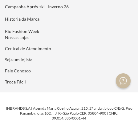
Campanha Aprés-ski - Inverno 26
Historia da Marca
Rio Fashion Week
Nossas Lojas
Central de Atendimento
Seja um lojista
Fale Conosco
Troca Fácil
INBRANDS S.A | Avenida Maria Coelho Aguiar, 215, 2º andar, bloco C/E/G, Piso
Panamby, lojas 102, I, J, K - São Paulo CEP: 05804-900 | CNPJ:
09.054.385/0001-44
DESENVOLVIDO POR
TECNOLOGIA