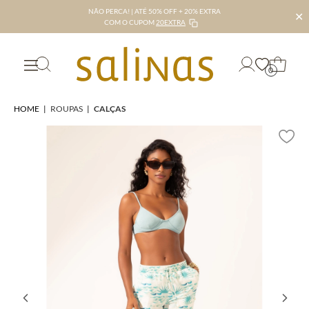
NÃO PERCA! | ATÉ 50% OFF + 20% EXTRA
✕
COM O CUPOM
20EXTRA
0
HOME
|
ROUPAS
|
CALÇAS