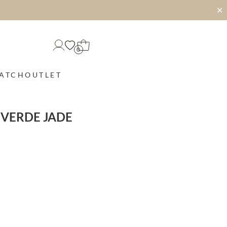
✕
0
MATCH
OUTLET
 VERDE JADE