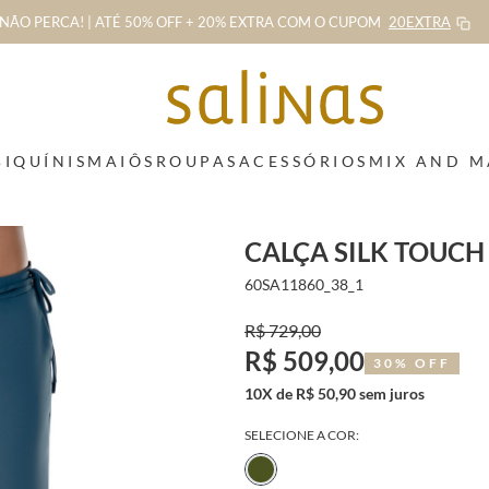
NÃO PERCA! | ATÉ 50% OFF + 20% EXTRA
COM O CUPOM
20EXTRA
BIQUÍNIS
MAIÔS
ROUPAS
ACESSÓRIOS
MIX AND 
CALÇA SILK TOUCH
60SA11860_38_1
R$ 729,00
R$ 509,00
30% OFF
10X de R$ 50,90 sem juros
SELECIONE A COR: