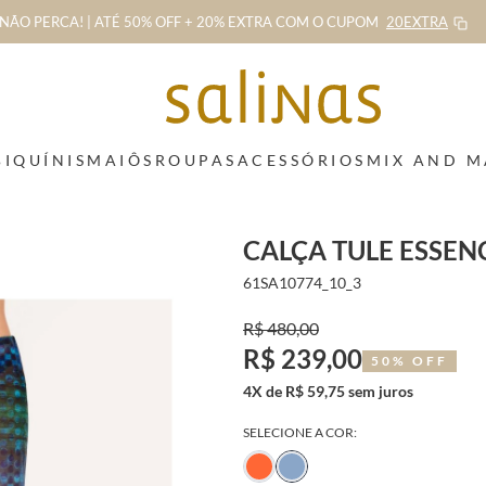
NÃO PERCA! | ATÉ 50% OFF + 20% EXTRA
COM O CUPOM
20EXTRA
BIQUÍNIS
MAIÔS
ROUPAS
ACESSÓRIOS
MIX AND 
CALÇA TULE ESSEN
61SA10774_10_3
R$ 480,00
R$ 239,00
50% OFF
4X de R$ 59,75 sem juros
SELECIONE A COR: