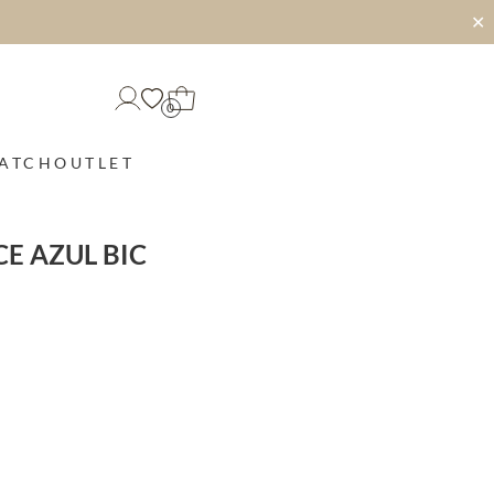
✕
0
MATCH
OUTLET
CE AZUL BIC