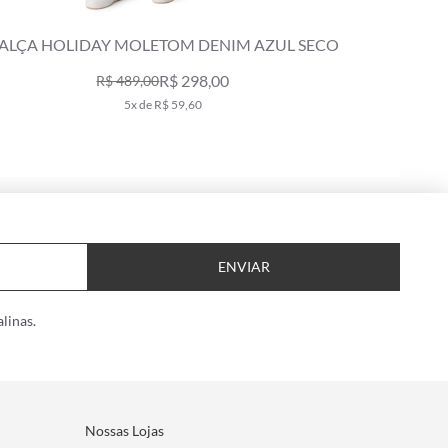
ALÇA HOLIDAY MOLETOM DENIM AZUL SECO
CALÇA H
R$ 298,00
R$ 489,00
5x de R$ 59,60
ENVIAR
linas.
Nossas Lojas