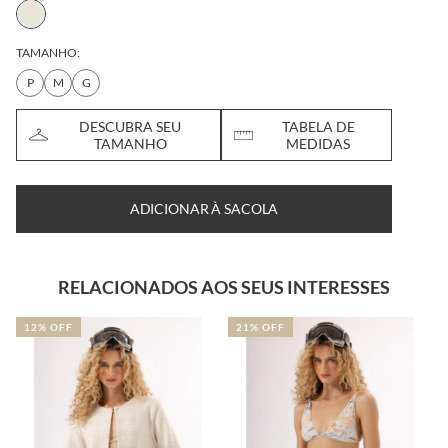
TAMANHO:
P
M
G
DESCUBRA SEU
TABELA DE
TAMANHO
MEDIDAS
ADICIONAR À SACOLA
RELACIONADOS AOS SEUS INTERESSES
OFF
21% OFF
40% OFF