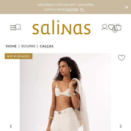
NÃO PERCA! | ATÉ 50% OFF + 20% EXTRA
✕
COM O CUPOM
20EXTRA
0
HOME
|
ROUPAS
|
CALÇAS
NOVIDADE