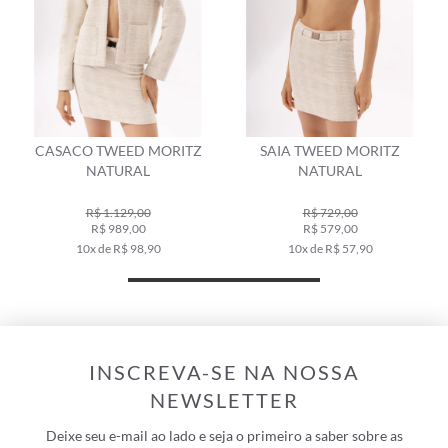
ASACO TWEED MORITZ
SAIA TWEED MORITZ
BOLSA 
NATURAL
NATURAL
R$ 1.129,00
R$ 729,00
R$ 989,00
R$ 579,00
10x de R$ 98,90
10x de R$ 57,90
INSCREVA-SE NA NOSSA
NEWSLETTER
Deixe seu e-mail ao lado e seja o primeiro a saber sobre as