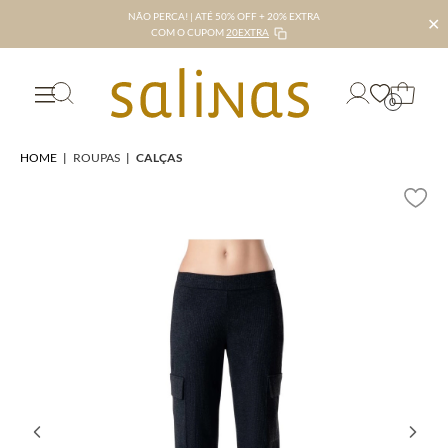
NÃO PERCA! | ATÉ 50% OFF + 20% EXTRA
✕
COM O CUPOM
20EXTRA
0
HOME
|
ROUPAS
|
CALÇAS