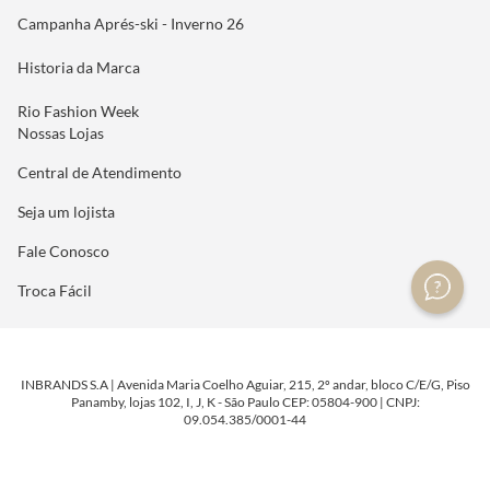
Campanha Aprés-ski - Inverno 26
Historia da Marca
Rio Fashion Week
Nossas Lojas
Central de Atendimento
Seja um lojista
Fale Conosco
Troca Fácil
INBRANDS S.A | Avenida Maria Coelho Aguiar, 215, 2º andar, bloco C/E/G, Piso
Panamby, lojas 102, I, J, K - São Paulo CEP: 05804-900 | CNPJ:
09.054.385/0001-44
DESENVOLVIDO POR
TECNOLOGIA