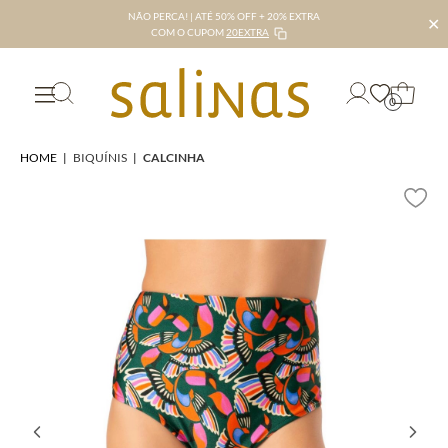
NÃO PERCA! | ATÉ 50% OFF + 20% EXTRA
✕
COM O CUPOM
20EXTRA
0
HOME
|
BIQUÍNIS
|
CALCINHA