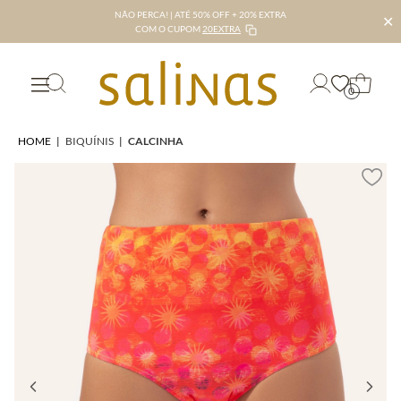
NÃO PERCA! | ATÉ 50% OFF + 20% EXTRA
✕
COM O CUPOM
20EXTRA
0
HOME
|
BIQUÍNIS
|
CALCINHA