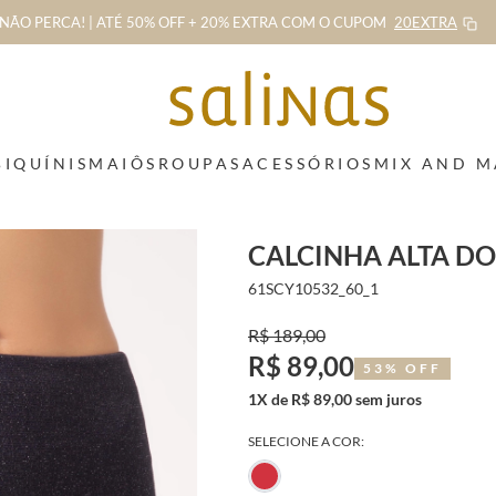
NÃO PERCA! | ATÉ 50% OFF + 20% EXTRA
COM O CUPOM
20EXTRA
BIQUÍNIS
MAIÔS
ROUPAS
ACESSÓRIOS
MIX AND 
CALCINHA ALTA D
61SCY10532_60_1
R$ 189,00
R$ 89,00
53% OFF
1X de R$ 89,00 sem juros
SELECIONE A COR: