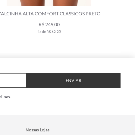
TA COMFORT CLASSICOS PRETO
CALCINHA ALTA DOU
AZU
R$ 249,00
R$ 239,00
4x de R$ 62,25
2x de 
ENVIAR
linas.
Nossas Lojas