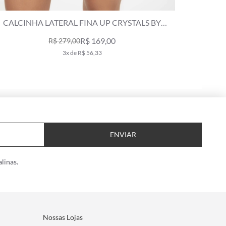
CALCINHA RETA MIRACLE MIDI CRYSTALS BY
CALCINHA
SWAROVSKI LUMIER ROSA DUSTY
R$ 169,00
R$ 209,00
3x de R$ 56,33
ENVIAR
linas.
Nossas Lojas