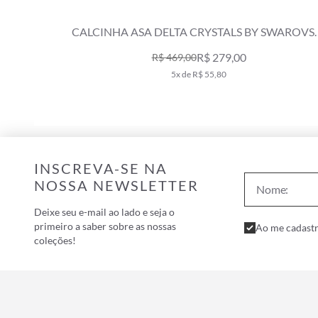
WAROVSKI
CALCINHA LAÇO MINI UP CRYSTALS BY
SWAROVSKI ROSA DUSTY
R$ 339,00
R$ 419,00
6x de R$ 56,50
INSCREVA-SE NA
NOSSA NEWSLETTER
Deixe seu e-mail ao lado e seja o
primeiro a saber sobre as nossas
Ao me cadastr
coleções!