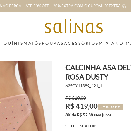
NÃO PERCA! | ATÉ 50% OFF + 20% EXTRA
COM O CUPOM
20EXTRA
BIQUÍNIS
MAIÔS
ROUPAS
ACESSÓRIOS
MIX AND 
CALCINHA ASA DEL
ROSA DUSTY
62SCY11389_421_1
R$ 519,00
R$ 419,00
19% OFF
8X de R$ 52,38 sem juros
SELECIONE A COR: