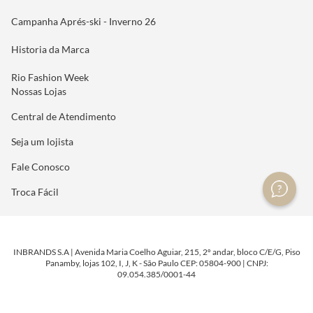
Campanha Aprés-ski - Inverno 26
Historia da Marca
Rio Fashion Week
Nossas Lojas
Central de Atendimento
Seja um lojista
Fale Conosco
Troca Fácil
INBRANDS S.A | Avenida Maria Coelho Aguiar, 215, 2º andar, bloco C/E/G, Piso
Panamby, lojas 102, I, J, K - São Paulo CEP: 05804-900 | CNPJ:
09.054.385/0001-44
DESENVOLVIDO POR
TECNOLOGIA