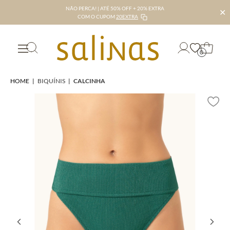
NÃO PERCA! | ATÉ 50% OFF + 20% EXTRA
✕
COM O CUPOM
20EXTRA
0
HOME
|
BIQUÍNIS
|
CALCINHA