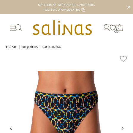
NÃO PERCA! | ATÉ 50% OFF + 20% EXTRA
✕
COM O CUPOM
20EXTRA
0
HOME
|
BIQUÍNIS
|
CALCINHA