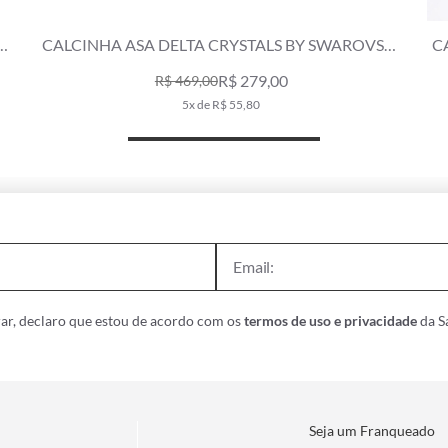
KI
CALCINHA ASA DELTA CRYSTALS BY SWAROVSKI
CINZA CLARO
R$ 419,00
R$ 519,00
8x de R$ 52,38
ar, declaro que estou de acordo com os
termos de uso e privacidade
da Sa
Seja um Franqueado