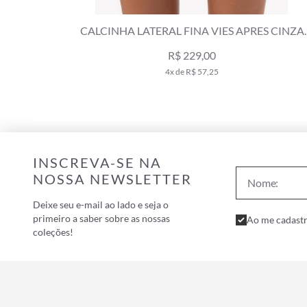
S CINZA
CALCINHA ASA DELTA CRYSTALS BY SWAROVS
CELEBRATE CINZA CLARO
R$ 279,00
R$ 469,00
5x de R$ 55,80
INSCREVA-SE NA
NOSSA NEWSLETTER
Deixe seu e-mail ao lado e seja o
primeiro a saber sobre as nossas
Ao me cadastr
coleções!