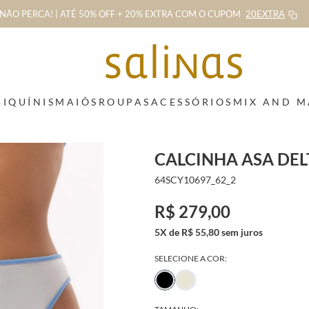
NÃO PERCA! | ATÉ 50% OFF + 20% EXTRA
COM O CUPOM
20EXTRA
BIQUÍNIS
MAIÔS
ROUPAS
ACESSÓRIOS
MIX AND 
CALCINHA ASA DEL
64SCY10697_62_2
R$ 279,00
5X de R$ 55,80 sem juros
SELECIONE A COR: