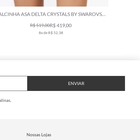
CALCINHA ASA DELTA MAGIC CINZA CLARO
CALCIN
R$ 98,00
R$ 219,00
1x de R$ 98,00
ENVIAR
linas.
Nossas Lojas