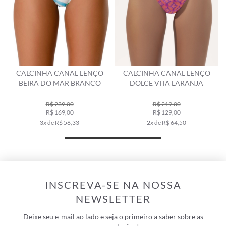
NÇO
CALCINHA CANAL LENÇO
CALCINHA CANAL LENÇO
CO
DOLCE VITA LARANJA
DOTS BRANCO
R$ 219,00
R$ 179,00
R$ 129,00
R$ 129,00
2x de R$ 64,50
2x de R$ 64,50
INSCREVA-SE NA NOSSA
NEWSLETTER
Deixe seu e-mail ao lado e seja o primeiro a saber sobre as