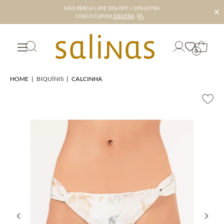
NÃO PERCA! | ATÉ 50% OFF + 20% EXTRA
✕
COM O CUPOM
20EXTRA
0
HOME
|
BIQUÍNIS
|
CALCINHA