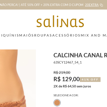
NÃO PERCA! | ATÉ 50% OFF + 20% EXTRA
COM O CUPOM
20EXTRA
BIQUÍNIS
MAIÔS
ROUPAS
ACESSÓRIOS
MIX AND 
CALCINHA CANAL 
63SCY12467_54_1
R$ 219,00
R$ 129,00
41% OFF
2X de R$ 64,50 sem juros
SELECIONE A COR: