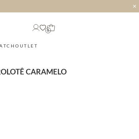
✕
0
MATCH
OUTLET
ROLOTÊ CARAMELO