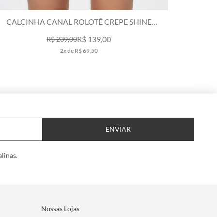
CALCINHA CANAL ROLOTÊ CREPE SHINE ROSÊ
CALCINH
R$ 259,00
5x de R$ 51,80
ENVIAR
linas.
Nossas Lojas