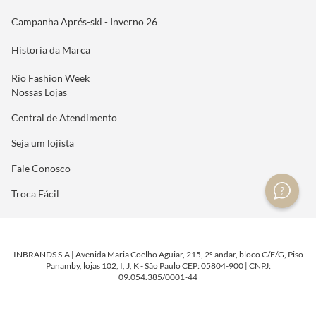
Campanha Aprés-ski - Inverno 26
Historia da Marca
Rio Fashion Week
Nossas Lojas
Central de Atendimento
Seja um lojista
Fale Conosco
Troca Fácil
INBRANDS S.A | Avenida Maria Coelho Aguiar, 215, 2º andar, bloco C/E/G, Piso
Panamby, lojas 102, I, J, K - São Paulo CEP: 05804-900 | CNPJ:
09.054.385/0001-44
DESENVOLVIDO POR
TECNOLOGIA