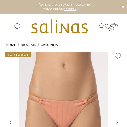
NÃO PERCA! | ATÉ 50% OFF + 20% EXTRA
✕
COM O CUPOM
20EXTRA
0
HOME
|
BIQUÍNIS
|
CALCINHA
NOVIDADE