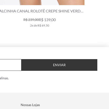
ALCINHA CANAL ROLOTÊ CREPE SHINE VERDE
CALCIN
ESCURO
R$ 139,00
R$ 239,00
2x de R$ 69,50
ENVIAR
linas.
Nossas Lojas