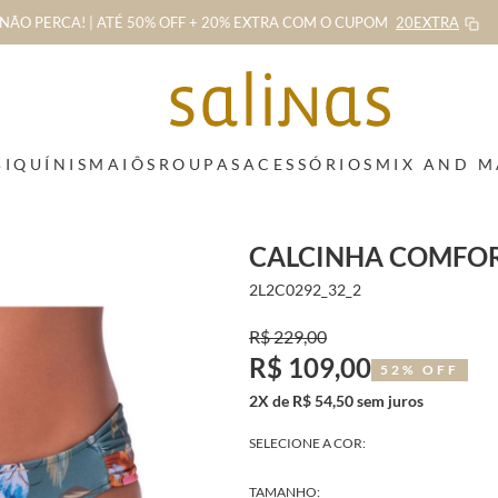
NÃO PERCA! | ATÉ 50% OFF + 20% EXTRA
COM O CUPOM
20EXTRA
BIQUÍNIS
MAIÔS
ROUPAS
ACESSÓRIOS
MIX AND 
CALCINHA COMFOR
2L2C0292_32_2
R$ 229,00
R$ 109,00
52% OFF
2X de R$ 54,50 sem juros
SELECIONE A COR:
TAMANHO: