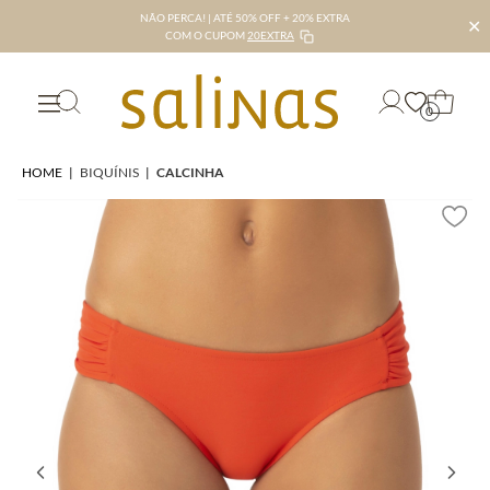
NÃO PERCA! | ATÉ 50% OFF + 20% EXTRA
✕
COM O CUPOM
20EXTRA
0
HOME
|
BIQUÍNIS
|
CALCINHA