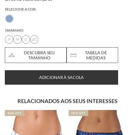
SELECIONE A COR:
TAMANHO:
P
M
G
XG
DESCUBRA SEU
TABELA DE
TAMANHO
MEDIDAS
ADICIONAR À SACOLA
RELACIONADOS AOS SEUS INTERESSES
30% OFF
28% OFF