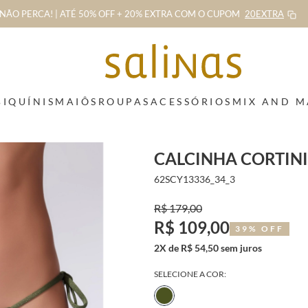
NÃO PERCA! | ATÉ 50% OFF + 20% EXTRA
COM O CUPOM
20EXTRA
BIQUÍNIS
MAIÔS
ROUPAS
ACESSÓRIOS
MIX AND 
CALCINHA CORTINI
62SCY13336_34_3
R$ 179,00
R$ 109,00
39% OFF
2X de R$ 54,50 sem juros
SELECIONE A COR: