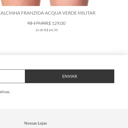
ALCINHA FRANZIDA COMFORT CAMU VERDE
CALCIN
MILITAR
R$ 129,00
R$ 189,00
2x de R$ 64,50
ENVIAR
linas.
Nossas Lojas