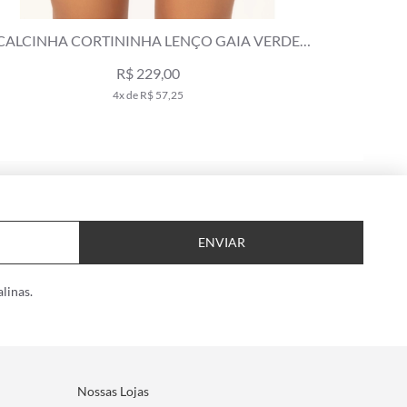
TOP AMARRAÇÃO LENÇO LAGOA VERDE
CALCINHA 
BANDEIRA
R$ 209,00
R$ 299,00
4x de R$ 52,25
ENVIAR
linas.
Nossas Lojas