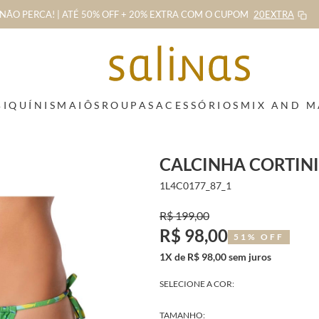
NÃO PERCA! | ATÉ 50% OFF + 20% EXTRA
COM O CUPOM
20EXTRA
BIQUÍNIS
MAIÔS
ROUPAS
ACESSÓRIOS
MIX AND 
CALCINHA CORTIN
1L4C0177_87_1
R$ 199,00
R$ 98,00
51% OFF
1X de R$ 98,00 sem juros
SELECIONE A COR:
TAMANHO: