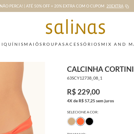
NÃO PERCA! | ATÉ 50% OFF + 20% EXTRA
COM O CUPOM
20EXTRA
BIQUÍNIS
MAIÔS
ROUPAS
ACESSÓRIOS
MIX AND 
CALCINHA CORTIN
63SCY12738_08_1
R$ 229,00
4X de R$ 57,25 sem juros
SELECIONE A COR: