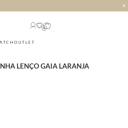
✕
0
MATCH
OUTLET
INHA LENÇO GAIA LARANJA