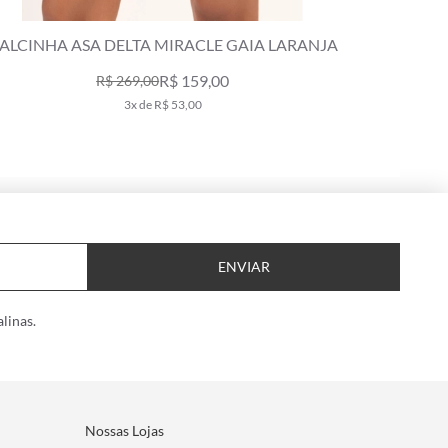
ALCINHA CANAL LENÇO DOLCE VITA LARANJA
CALC
R$ 129,00
R$ 219,00
2x de R$ 64,50
ENVIAR
linas.
Nossas Lojas