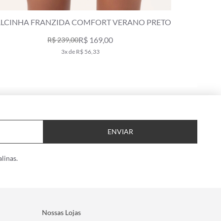
CALCINHA HOT PANT BOBBY PRETO
CALCINHA
R$ 199,00
3x de R$ 66,33
ENVIAR
linas.
Nossas Lojas