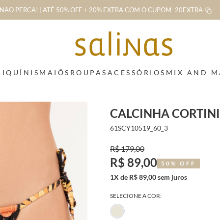
NÃO PERCA! | ATÉ 50% OFF + 20% EXTRA
COM O CUPOM
20EXTRA
BIQUÍNIS
MAIÔS
ROUPAS
ACESSÓRIOS
MIX AND 
CALCINHA CORTIN
61SCY10519_60_3
R$ 179,00
R$ 89,00
50% OFF
1X de R$ 89,00 sem juros
SELECIONE A COR: