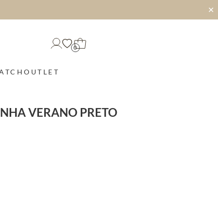
✕
0
MATCH
OUTLET
INHA VERANO PRETO