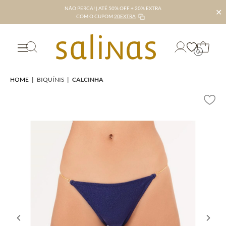
NÃO PERCA! | ATÉ 50% OFF + 20% EXTRA
✕
COM O CUPOM
20EXTRA
0
HOME
|
BIQUÍNIS
|
CALCINHA