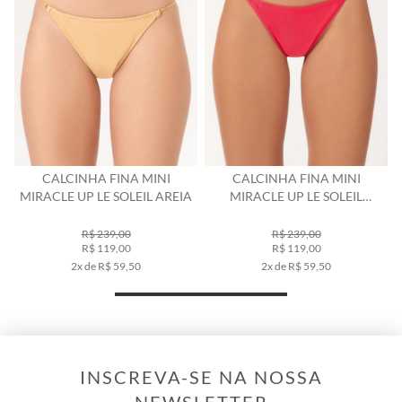
CALCINHA FINA MINI
CALCINHA FINA MINI
C
MIRACLE UP LE SOLEIL AREIA
MIRACLE UP LE SOLEIL
MAGENTA
R$ 239,00
R$ 239,00
R$ 119,00
R$ 119,00
2x de R$ 59,50
2x de R$ 59,50
INSCREVA-SE NA NOSSA