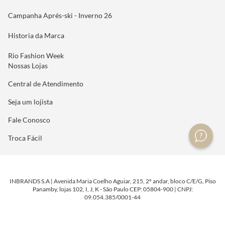
Campanha Aprés-ski - Inverno 26
Historia da Marca
Rio Fashion Week
Nossas Lojas
Central de Atendimento
Seja um lojista
Fale Conosco
Troca Fácil
INBRANDS S.A | Avenida Maria Coelho Aguiar, 215, 2º andar, bloco C/E/G, Piso
Panamby, lojas 102, I, J, K - São Paulo CEP: 05804-900 | CNPJ:
09.054.385/0001-44
DESENVOLVIDO POR
TECNOLOGIA