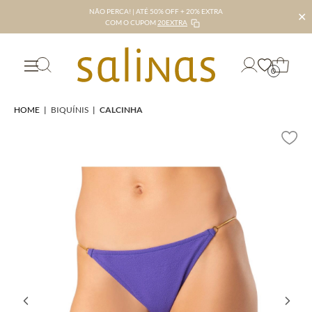
NÃO PERCA! | ATÉ 50% OFF + 20% EXTRA
✕
COM O CUPOM
20EXTRA
0
HOME
|
BIQUÍNIS
|
CALCINHA