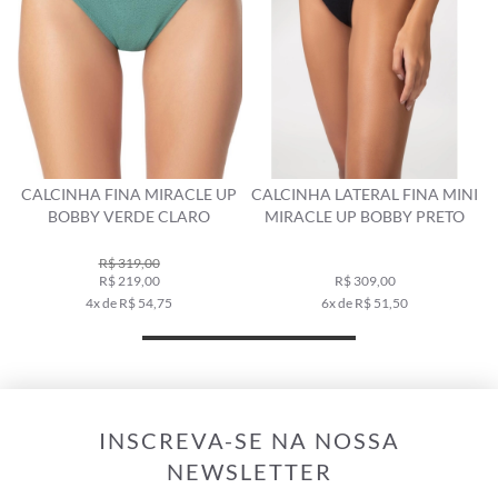
P
CALCINHA LATERAL FINA MINI
CALCINHA LATERAL FINA MINI
C
MIRACLE UP BOBBY PRETO
MIRACLE UP BOBBY TABACO
R$ 309,00
R$ 359,00
6x de R$ 51,50
7x de R$ 51,29
INSCREVA-SE NA NOSSA
NEWSLETTER