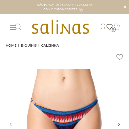
NÃO PERCA! | ATÉ 50% OFF + 20% EXTRA
✕
COM O CUPOM
20EXTRA
0
HOME
|
BIQUÍNIS
|
CALCINHA