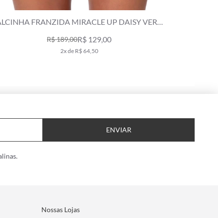
CALCINHA LACINHO MIRACLE UP ACQUA VERDE
MILITAR
R$ 139,00
R$ 199,00
2x de R$ 69,50
ENVIAR
linas.
Nossas Lojas