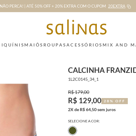
NÃO PERCA! | ATÉ 50% OFF + 20% EXTRA
COM O CUPOM
20EXTRA
BIQUÍNIS
MAIÔS
ROUPAS
ACESSÓRIOS
MIX AND 
CALCINHA FRANZI
1L2C0145_34_1
R$ 179,00
R$ 129,00
28% OFF
2X de R$ 64,50 sem juros
SELECIONE A COR: