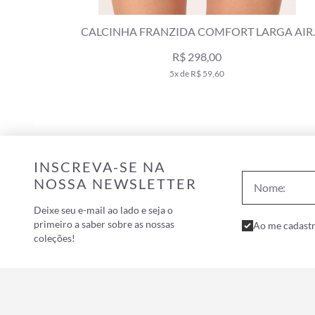
 LARGA AIR
CALCINHA FRANZIDA COMFORT MYK
R
VERDE MILITAR
R$ 139,00
R$ 199,00
2x de R$ 69,50
INSCREVA-SE NA
NOSSA NEWSLETTER
Deixe seu e-mail ao lado e seja o
primeiro a saber sobre as nossas
Ao me cadastr
coleções!