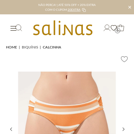
NÃO PERCA! | ATÉ 50% OFF + 20% EXTRA
✕
COM O CUPOM
20EXTRA
0
HOME
|
BIQUÍNIS
|
CALCINHA