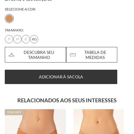
SELECIONE A COR:
TAMANHO:
P
M
G
XG
DESCUBRA SEU
TABELA DE
TAMANHO
MEDIDAS
ADICIONAR À SACOLA
RELACIONADOS AOS SEUS INTERESSES
53% OFF