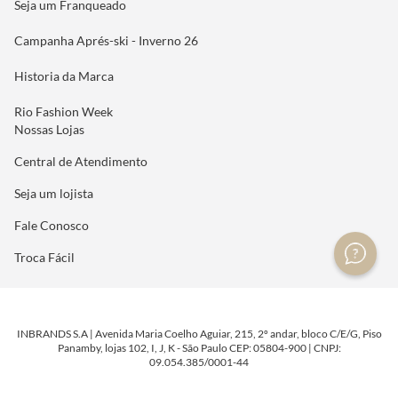
Seja um Franqueado
Campanha Aprés-ski - Inverno 26
Historia da Marca
Rio Fashion Week
Nossas Lojas
Central de Atendimento
Seja um lojista
Fale Conosco
Troca Fácil
INBRANDS S.A | Avenida Maria Coelho Aguiar, 215, 2º andar, bloco C/E/G, Piso
Panamby, lojas 102, I, J, K - São Paulo CEP: 05804-900 | CNPJ:
09.054.385/0001-44
DESENVOLVIDO POR
TECNOLOGIA