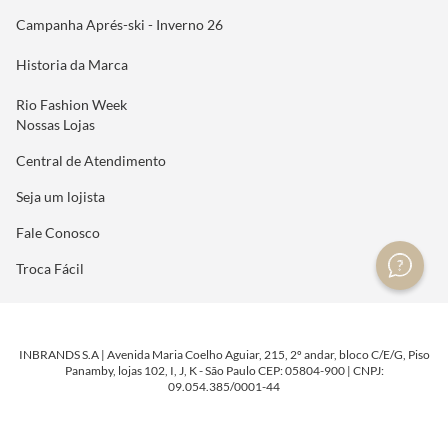
Campanha Aprés-ski - Inverno 26
Historia da Marca
Rio Fashion Week
Nossas Lojas
Central de Atendimento
Seja um lojista
Fale Conosco
Troca Fácil
INBRANDS S.A | Avenida Maria Coelho Aguiar, 215, 2º andar, bloco C/E/G, Piso
Panamby, lojas 102, I, J, K - São Paulo CEP: 05804-900 | CNPJ:
09.054.385/0001-44
DESENVOLVIDO POR
TECNOLOGIA