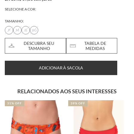
SELECIONE A COR:
TAMANHO:
P
M
G
XG
DESCUBRA SEU
TABELA DE
TAMANHO
MEDIDAS
ADICIONAR À SACOLA
RELACIONADOS AOS SEUS INTERESSES
31% OFF
39% OFF