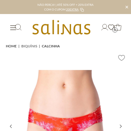
NÃO PERCA! | ATÉ 50% OFF + 20% EXTRA
✕
COM O CUPOM
20EXTRA
0
HOME
|
BIQUÍNIS
|
CALCINHA