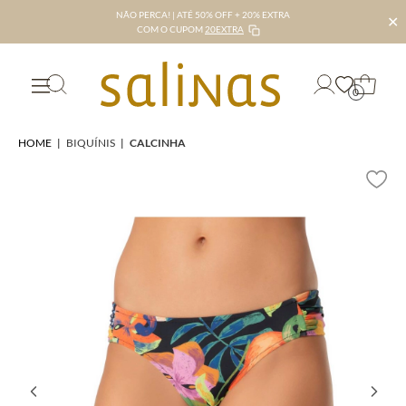
NÃO PERCA! | ATÉ 50% OFF + 20% EXTRA
✕
COM O CUPOM
20EXTRA
0
HOME
|
BIQUÍNIS
|
CALCINHA