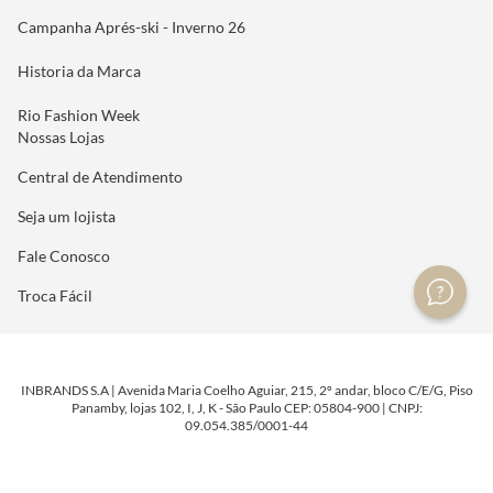
Campanha Aprés-ski - Inverno 26
Historia da Marca
Rio Fashion Week
Nossas Lojas
Central de Atendimento
Seja um lojista
Fale Conosco
Troca Fácil
INBRANDS S.A | Avenida Maria Coelho Aguiar, 215, 2º andar, bloco C/E/G, Piso
Panamby, lojas 102, I, J, K - São Paulo CEP: 05804-900 | CNPJ:
09.054.385/0001-44
DESENVOLVIDO POR
TECNOLOGIA