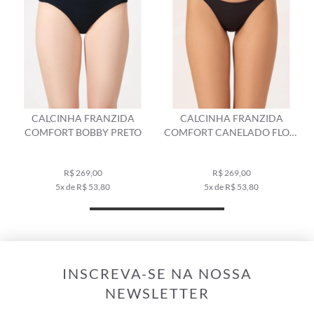
FRANZIDA
CALCINHA FRANZIDA
CALCINHA FR
BBY PRETO
COMFORT CANELADO FLOW
COMFORT CLÁSSIC
PRETO
9,00
R$ 269,00
R$ 259,00
 53,80
5x de R$ 53,80
5x de R$ 51,
INSCREVA-SE NA NOSSA
NEWSLETTER