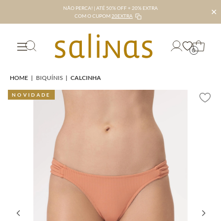
NÃO PERCA! | ATÉ 50% OFF + 20% EXTRA
✕
COM O CUPOM
20EXTRA
0
HOME
|
BIQUÍNIS
|
CALCINHA
NOVIDADE