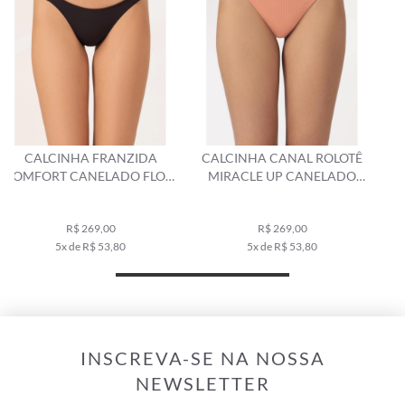
CALCINHA CANAL ROLOTÊ
CALCINHA FRANZIDA
W
MIRACLE UP CANELADO
COMFORT CANELADO GEO
FLOW SALMAO
CINZA CLARO
R$ 269,00
R$ 259,00
5x de R$ 53,80
5x de R$ 51,80
INSCREVA-SE NA NOSSA
NEWSLETTER