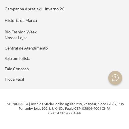
Campanha Aprés-ski - Inverno 26
Historia da Marca
Rio Fashion Week
Nossas Lojas
Central de Atendimento
Seja um lojista
Fale Conosco
Troca Fácil
INBRANDS S.A | Avenida Maria Coelho Aguiar, 215, 2º andar, bloco C/E/G, Piso
Panamby, lojas 102, I, J, K - São Paulo CEP: 05804-900 | CNPJ:
09.054.385/0001-44
DESENVOLVIDO POR
TECNOLOGIA