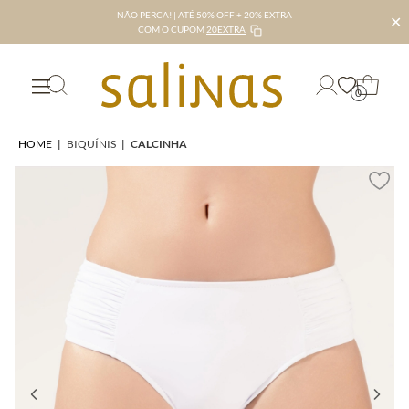
NÃO PERCA! | ATÉ 50% OFF + 20% EXTRA
✕
COM O CUPOM
20EXTRA
0
HOME
|
BIQUÍNIS
|
CALCINHA