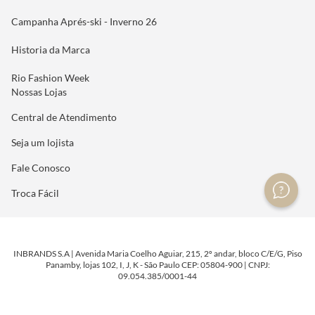
Campanha Aprés-ski - Inverno 26
Historia da Marca
Rio Fashion Week
Nossas Lojas
Central de Atendimento
Seja um lojista
Fale Conosco
Troca Fácil
INBRANDS S.A | Avenida Maria Coelho Aguiar, 215, 2º andar, bloco C/E/G, Piso
Panamby, lojas 102, I, J, K - São Paulo CEP: 05804-900 | CNPJ:
09.054.385/0001-44
DESENVOLVIDO POR
TECNOLOGIA