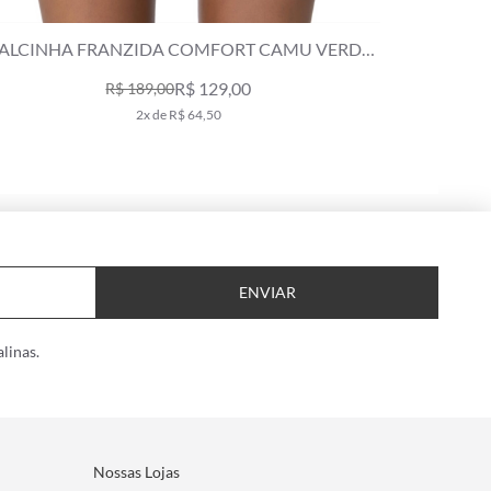
ALCINHA FRANZIDA COMFORT CAMU VERDE
CALCIN
MILITAR
R$ 129,00
R$ 189,00
2x de R$ 64,50
ENVIAR
linas.
Nossas Lojas