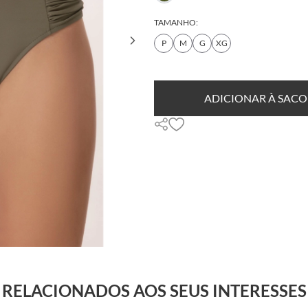
TAMANHO:
P
M
G
XG
ADICIONAR À SACO
RELACIONADOS AOS SEUS INTERESSES