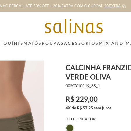
NÃO PERCA! | ATÉ 50% OFF + 20% EXTRA
COM O CUPOM
20EXTRA
BIQUÍNIS
MAIÔS
ROUPAS
ACESSÓRIOS
MIX AND 
CALCINHA FRANZI
VERDE OLIVA
00SCY10119_35_1
R$ 229,00
4X de R$ 57,25 sem juros
SELECIONE A COR: